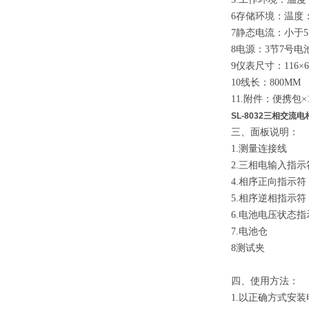
6存储环境：温度：-
7静态电流：小于5
8电源：3节7号电
9仪表尺寸：116
×
6
10线长：800MM
11.附件：便携包
×
SL-8032三相交流
三、面板说明：
1.测量连接线
2.三相电输入指示
4.相序正向指示符
5.相序逆相指示符
6.电池电压状态指
7.电池仓
8测试夹
四、使用方法：
1
.
以正确方式安装