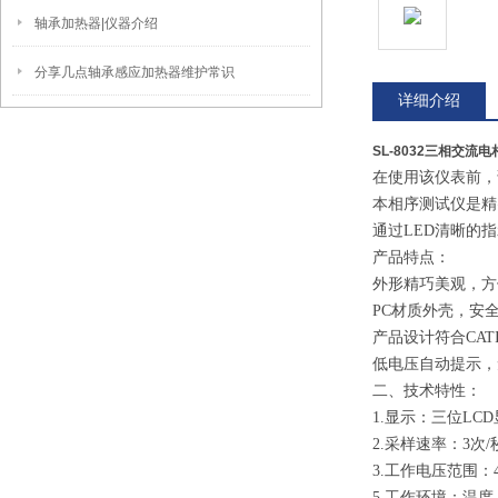
轴承加热器|仪器介绍
分享几点轴承感应加热器维护常识
详细介绍
SL-8032三相交流
在使用该仪表前，
本相序测试仪是精
通过LED清晰的
产品特点：
外形精巧美观，方
PC材质外壳，安
产品设计符合CATI
低电压自动提示，
二、技术特性：
1.显示：三位LCD
2.采样速率：3次/
3.工作电压范围：40
5.工作环境：温度：