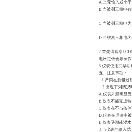
A.当无输入或小于4
B.当被测三相电
C.当被测三相电
D.当被测三相电
2.首先请观察L
电压过低会导至仪
3.
仪表使用完毕后
五、注意事项：
1.
严禁在测量过
2.
出现下列情况
A.
仪表外观明显受
B.
仪表不能完成特
C.
仪表在不当条件
D.
仪表在运输中被
E.仪表受潮或浸水
3.
当仪表的输入端