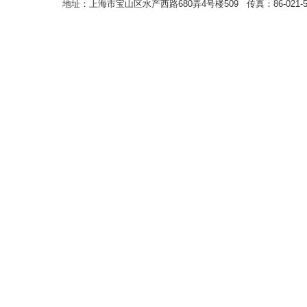
地址：上海市宝山区水产西路680弄4号楼509 传真：86-021-5