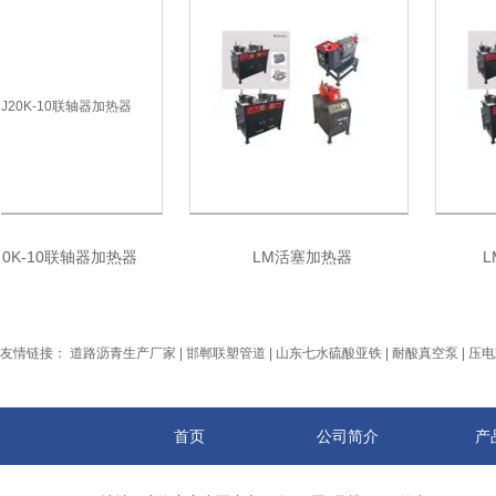
K-10联轴器加热器
LM活塞加热器
LM
友情链接：
道路沥青生产厂家
|
邯郸联塑管道
|
山东七水硫酸亚铁
|
耐酸真空泵
|
压电
首页
公司简介
产