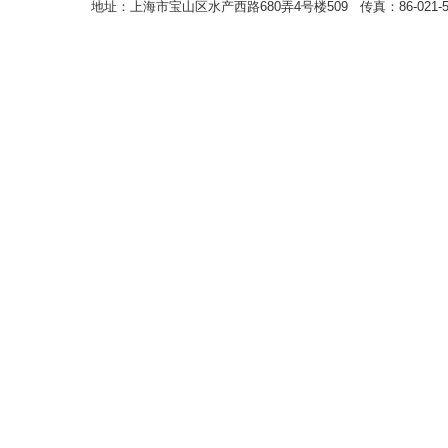
地址：上海市宝山区水产西路680弄4号楼509 传真：86-021-5