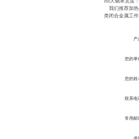
zui大轴承宽度： 
我们推荐加热温
类闭合金属工件则
产
您的单
您的姓
联系电
常用邮
省