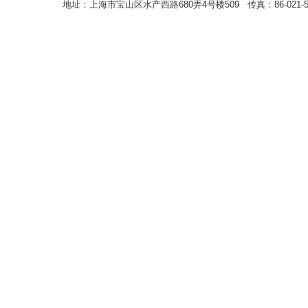
地址：上海市宝山区水产西路680弄4号楼509 传真：86-021-5