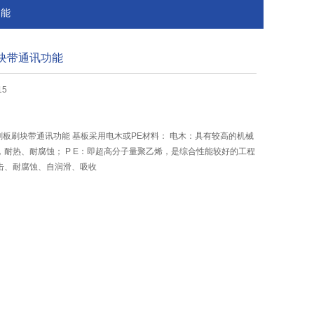
功能
刷块带通讯功能
15
刷板刷块带通讯功能 基板采用电木或PE材料： 电木：具有较高的机械
耐热、耐腐蚀； P E：即超高分子量聚乙烯，是综合性能较好的工程
击、耐腐蚀、自润滑、吸收