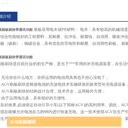
细介绍
基板采用电木或PE材料： 电木：具有较高的机械强度
四极刷板刷块带通讯功能
是综合性能较好的工程塑料，其耐磨、抗冲击、耐腐蚀、自润滑、吸收冲击
极（碳刷）：铜碳合金，具有优良的导电性和耐磨、自润滑性刷板。 刷
四极刷板刷块带通讯功能
刷板刷块是目前社会的初生产物，是当下***常用的补充电源装置，在生
无论你在什么地方，你所运用的电动用具再也不担心没电了；
AGV刷板刷块是根据电池的充放电技术实施研发的新类型补充电源设备
AGV刷板刷块的结构设计合理，技术齐全，运用格外方便；
由于运用地点多，具有很好的方便性。
良好效果,必须保证自动引导小车(以下简称AGV)的高利用率。因此，A
，现在能够允许电池在几秒钟内进行快速充电。这一技术使得AGV在生产
个生产过程系统中允许AGV停止的任意地方（比如分段运输区、转向区、
。