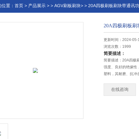
的位置：
首页
>
产品展示
> >
AGV刷板刷块>
> 20A四极刷板刷块带通讯
20A四极刷板
更新时间：2024-05-
浏览次数：1999
简要描述：
简要描述：20A四极
强度、良好的绝缘性，
塑料，其耐磨、抗冲
在线咨询