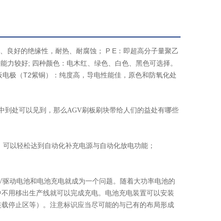
、良好的绝缘性，耐热、耐腐蚀； P E：即超高分子量聚乙
能力较好; 四种颜色：电木红、绿色、白色、黑色可选择。
板电极（T2紫铜）：纯度高，导电性能佳，原色和防氧化处
活中到处可以见到，那么AGV刷板刷块带给人们的益处有哪些
，可以轻松达到自动化补充电源与自动化放电功能；
GV驱动电池和电池充电就成为一个问题。随着大功率电池的
中不用移出生产线就可以完成充电。电池充电装置可以安装
装载停止区等）。注意标识应当尽可能的与已有的布局形成