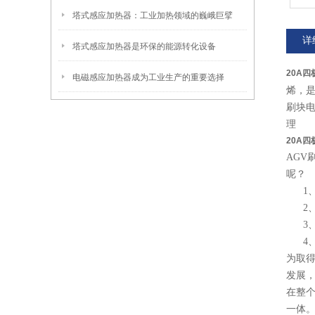
塔式感应加热器：工业加热领域的巍峨巨擘
详
塔式感应加热器是环保的能源转化设备
20A
电磁感应加热器成为工业生产的重要选择
烯，
刷块电
理
20A
AGV
呢？
1、
2、
3、
4、
为取得
发展
在整
一体