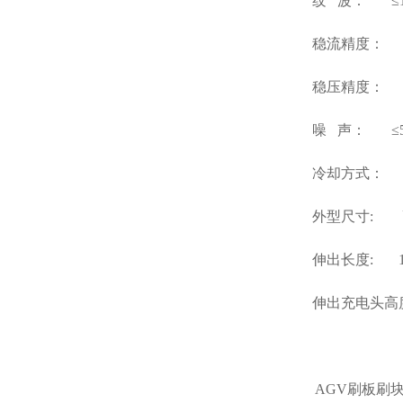
纹 波： ≤
稳流精度： ≤
稳压精度： ≤
噪 声： ≤5
冷却方式： 
外型尺寸: 高80
伸出长度: 15
伸出充电头高度:
AGV刷板刷块