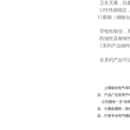
卫生无毒，抗极
UPE性能稳定
T2紫铜（铜银
导电性能佳，
防蚀性及耐候
T系列产品铜件
全系列产品可
上海徐吉电气有
业
。产品广泛应用于
公司拥有一支*的研
压、计算机测控，软
品，打造专业电气精