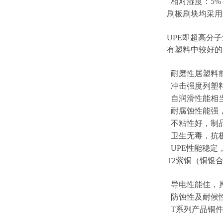
相对湿度：5%～
刷板刷块均采用
UPE即超高分
有塑料中较好的
耐磨性居塑料前
冲击强度列塑料
自润滑性能相
耐腐蚀性能强
不粘性好，制
卫生无毒，抗极
UPE性能稳定
T2紫铜（铜银
导电性能佳，
防蚀性及耐候
T系列产品铜件