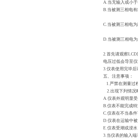
A.当无输入或小于4
B.当被测三相电
C.当被测三相电
D.当被测三相电
2.首先请观察L
电压过低会导至仪
3.
仪表使用完毕后
五、注意事项：
1.
严禁在测量过
2.
出现下列情况
A.
仪表外观明显受
B.
仪表不能完成特
C.
仪表在不当条件
D.
仪表在运输中被
E.仪表受潮或浸水
3.
当仪表的输入端