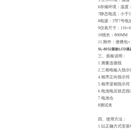
6存储环境：温度：-
7静态电流：小于5
8电源：3节7号电
9仪表尺寸：116
×
6
10线长：800MM
11.附件：便携包
×
SL-8032新款LC
三、面板说明：
1.测量连接线
2.三相电输入指示
4.相序正向指示符
5.相序逆相指示符
6.电池电压状态指
7.电池仓
8测试夹
四、使用方法：
1
.
以正确方式安装