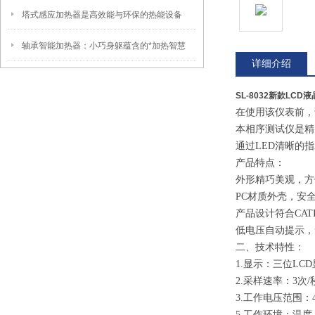
塔式感应加热器是高效能与环保的热能设备
轴承智能加热器：小巧身躯蕴含的*加热智慧
详细介绍
SL-8032新款LC
在使用该仪表前，
本相序测试仪是精
通过LED清晰的
产品特点：
外形精巧美观，方
PC材质外壳，安
产品设计符合CATI
低电压自动提示，
二、技术特性：
1.显示：三位LCD
2.采样速率：3次/
3.工作电压范围：40
5.工作环境：温度：