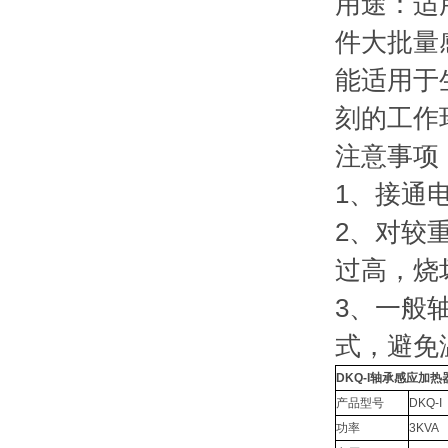
用途：适
件大批量
能适用于
刻的工作
注意事项
1、接通
2、对较
过高，烧
3、一般
式，避免
DKQ-I轴承感应加热
产品型号
DKQ-I
功率
3KVA