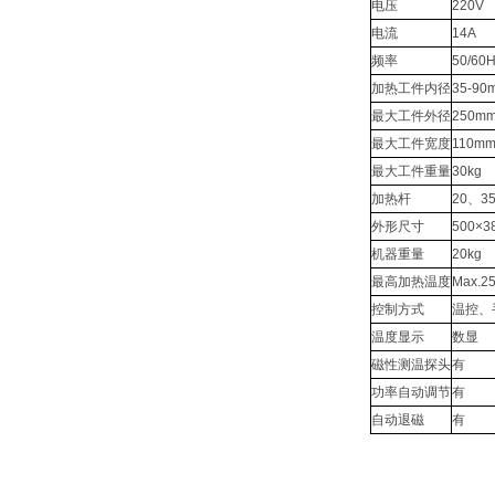
电压
220V
电流
14A
频率
50/60
加热工件内径
35-90
最大工件外径
250m
最
大工件宽度
110m
最
大工件重量
30kg
加热杆
20、3
外形尺寸
500×3
机器重量
20kg
最
高加热温度
Max.2
控制方式
温控、
温度显示
数显
磁性测温探头
有
功率自动调节
有
自动退磁
有