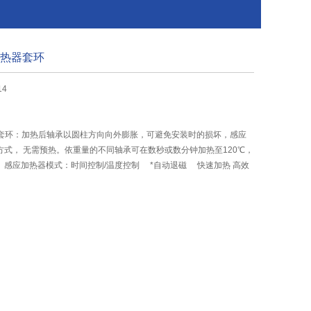
加热器套环
14
器套环：加热后轴承以圆柱方向向外膨胀，可避免安装时的损坏，感应
方式， 无需预热。依重量的不同轴承可在数秒或数分钟加热至120℃，
。感应加热器模式：时间控制/温度控制 *自动退磁 快速加热 高效