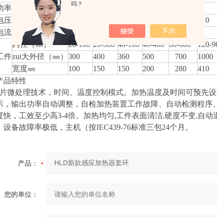
吗？
率（ KVA ）
2
5
7.6
8
12
20
压（ V ）
220
220
380
380
380
380
流（ A ）
9
23
20
21
32
53
内径（㎜）
20-100
20-300
40-160
40-400
80-600
120-9
工件
zui大外径（㎜）
300
400
360
500
700
1000
宽度㎜
100
150
150
200
280
410
产品特性
片微处理技术，时间、温度控制模式。加热温度及时间可预先设
示，输出功率自动调整，自检加热装置工作故障、自动检测程序
度快，工效至少高3-4倍。加热均匀,工件表面清洁,硬度不变,自动
设备故障率极低，主机（按IEC439-76标准三包24个月。
产品：
您的单位：