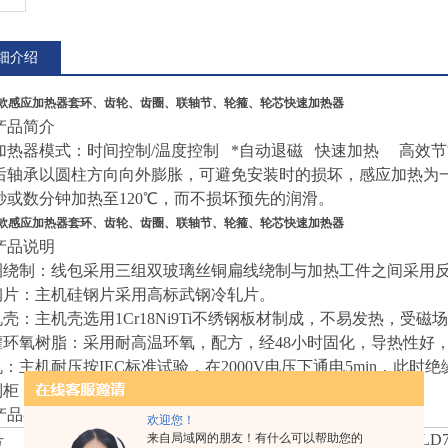
细介绍
新款感应加热器套环
、齿轮、齿圈、联轴节、轮箍、轮芯快速加热器
产品简介
加热器模式：时间控制/温度控制 *自动退磁 快速加热 高效节
后轴承以圆柱方向向外膨胀，可避免安装时的损坏，感应加热为
秒或数分钟加热至120℃，而不损坏预先的润滑。
新款感应加热器套环
、齿轮、齿圈、联轴节、轮箍、轮芯快速加热器
产品说明
线圈绕制：线包采用三组双玻璃丝铜扁线绕制与加热工件之间采用
硅钢片：主机硅钢片采用高标武钢冷轧片。
机壳：主机壳选用1Cr18Ni9Ti不绣钢板材制成，不易发热，受磁
浇灌环氧树脂：采用耐高温环氧，配方，经48小时固化，导热性好
主机：主机耐压按IEC标准试验，在2000V电压下通电5min，此
控制柜：采用高容量自愈式补偿电容，利用率更高，节省能源
产品参数
欢迎您！
号
HLD20
来自局域网的朋友！有什么可以帮助您的
HLD30
HLD40
HLD50
HLD60
HLD7