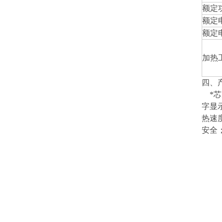
额定功
额定电
额定电
加热
四、
*芯
字显
热速
安全；