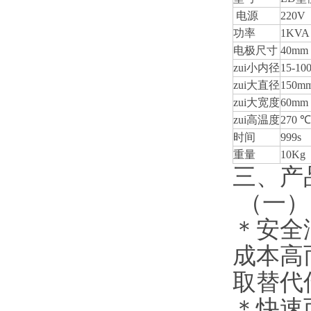
电源
220V
功率
1KVA
电极尺寸
40mm
zui小内径
15-10
zui大直径
150m
zui大宽度
60mm
zui高温度
270 ℃
时间
999s
重量
10Kg
三、产
（一）
＊安全
成本高
取替代
＊快速