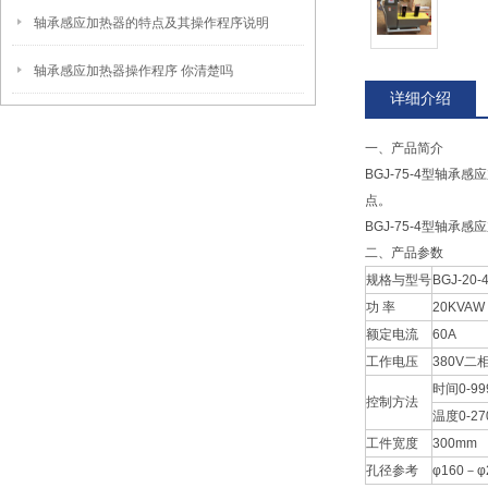
轴承感应加热器的特点及其操作程序说明
轴承感应加热器操作程序 你清楚吗
详细介绍
一、产品简介
BGJ-75-4型
点。
BGJ-75-4型轴承感
二、产品参数
规格与型号
BGJ-20-
功 率
20KVAW
额定电流
60A
工作电压
380V二
时间0-99
控制方法
温度0-27
工件宽度
300mm
孔径参考
φ160－φ