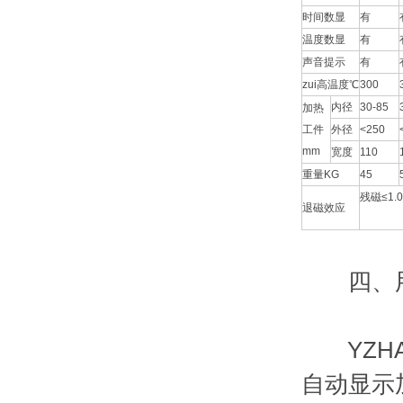
时间数显
有
温度数显
有
声音提示
有
zui高温度℃
300
内径
30-85
加热
工件
外径
<250
mm
宽度
110
重量KG
45
残磁≤1.
退磁效应
四、
YZHA
自动显示