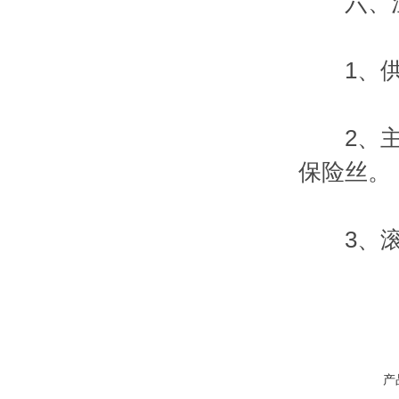
六、注
1、供
2、主机
保险丝。
3、滚珠
产