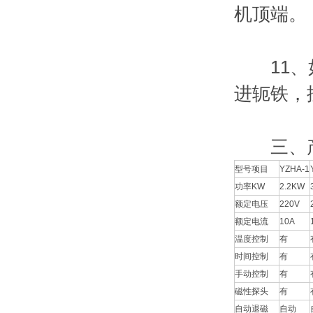
机顶端。
11、如
进轭铁，
三、产
型号项目
YZHA-1
功率KW
2.2KW
额定电压
220V
额定电流
10A
温度控制
有
时间控制
有
手动控制
有
磁性探头
有
自动退磁
自动