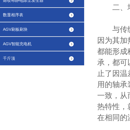
熔喷布静电除尘发生器
二、均
数显相序表
与传统的
AGV刷板刷块
因为其加
AGV智能充电机
都能形成
千斤顶
承，都可
止了因温
用的轴承
一致，从
热特性，
在相同的