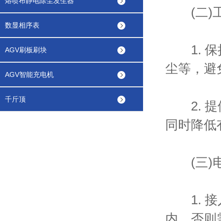
熔喷布静电除尘发生器
(二)工
数显相序表
1. 保
AGV刷板刷块
尘等，避
AGV智能充电机
千斤顶
2. 提
同时降低
(三)电
1. 接
内，否则