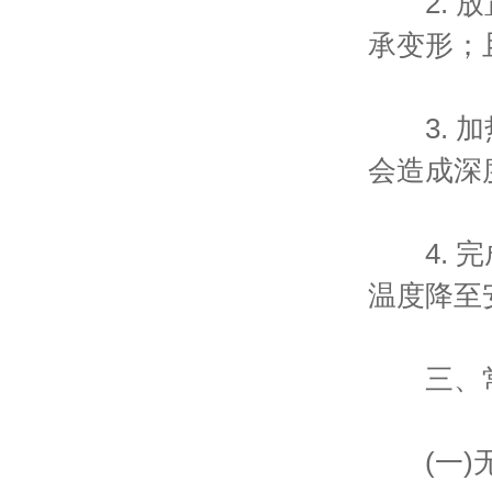
2. 放
承变形；
3. 加
会造成深
4. 完
温度降至
三、常
(一)