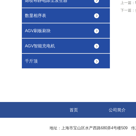
熔喷布静电除尘发生器
上一篇：
下一篇：
数显相序表
AGV刷板刷块
AGV智能充电机
千斤顶
首页
公司简介
地址：上海市宝山区水产西路680弄4号楼509 传真：8