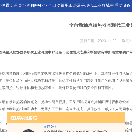
的位置：
首页
>
新闻中心
> 全自动轴承加热器是现代工业领域中重要设备
全自动轴承加热器是现代工业
更新日期：2023-11-29 浏览次
自动轴承加热器
是现代工业领域中的设备，它在轴承安装和拆卸过程中起着重要的作
传导原理，利用恒温电加热技术将热量均匀传递到轴承件上。其关键部件包括恒温
度，确保轴承的加热过程稳定和精确。加热元件通常采用高效且耐用的电阻片或电磁
过载保护、过热保护和电源故障保护，确保设备使用时的安全性和可靠性。
轴承加热器的特点之一是操作简单便捷。它采用触摸屏或控制面板进行参数设置，
自动控制加热时间和功率，无需人工干预。这大大提高了操作效率，减少了人为因素
还具有高效能耗比和快速加热速度的优势。通过恒温控制系统的精确调节，加热器
欢迎您！
也能够避免过热或温度不足导致的损坏或质量问题，保证轴承的使用寿命和质量稳定