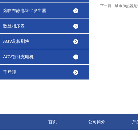
下一篇：
轴承加热器是
熔喷布静电除尘发生器
数显相序表
AGV刷板刷块
AGV智能充电机
千斤顶
首页
公司简介
产