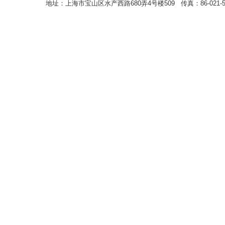
地址：上海市宝山区水产西路680弄4号楼509 传真：86-021-5