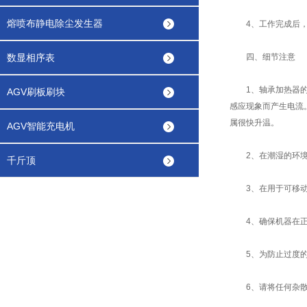
熔喷布静电除尘发生器
4、工作完成后，
数显相序表
四、细节注意
1、轴承加热器的工
AGV刷板刷块
感应现象而产生电流
属很快升温。
AGV智能充电机
2、在潮湿的环境下
千斤顶
3、在用于可移动加
4、确保机器在正确
5、为防止过度的振
6、请将任何杂散的