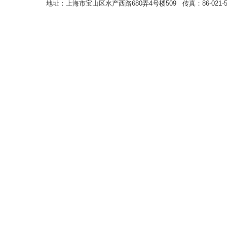
地址：上海市宝山区水产西路680弄4号楼509 传真：86-021-5