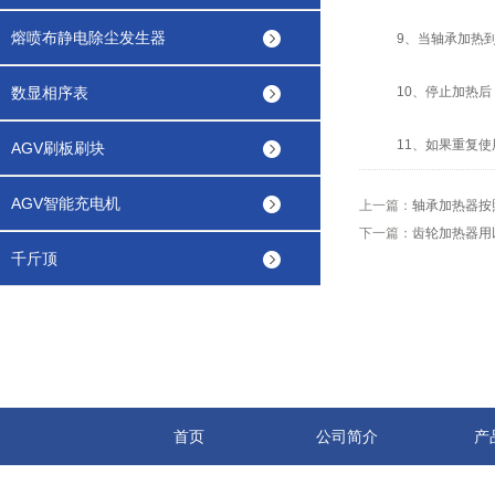
熔喷布静电除尘发生器
9、当轴承加热到
数显相序表
10、停止加热后，
11、如果重复使用
AGV刷板刷块
AGV智能充电机
上一篇：
轴承加热器按
下一篇：
齿轮加热器用
千斤顶
首页
公司简介
产